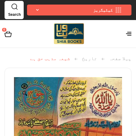
کیٹیگریز
Search
0
پہلا صفحہ
تاریخ
شیعہ مذہب حق ہے
🔍