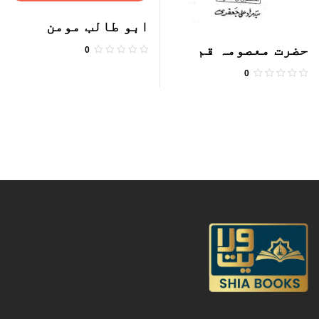
ابو طالب مومن
قریش
حضرت معصومہ قم
0
0