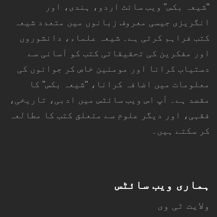
"شیعہ بکس” ویب سائٹ اردو، ہندی، اور
انگریزی جیسی معروف زبانوں میں متعدد شیعہ
کتب فراہم کرتی ہے۔ شیعہ علماء، دانشوروں
اور مفکرین کی تحقیقاتی کتب کو آسانی سے
دستیاب کرانا اور مومنین خاص کر جوانوں کی
معلومات میں اضافہ کرانا، "شیعہ بکس” کا
مقصد ہے۔ آپ اس ویب سائٹس میں ادبی، تاریخی،
فقہی، اور دیگر علوم سے متعلق کتب کا مطالعہ
کر سکتے ہیں۔
ہماری ویب سائٹس
ولایت ٹی وی