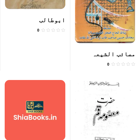
ابوطالب
0
مصائب الشیعہ
جلد۳-۴
0