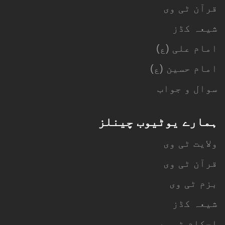
قرآن ٹی وی
شیعہ کڈز
امام علی (ع)
امام حسین (ع)
سوال و جواب
ہمارے یوٹیوب چینلز
ولایت ٹی وی
قرآن ٹی وی
بزم ٹی وی
شیعہ کڈز
احکام ٹی وی