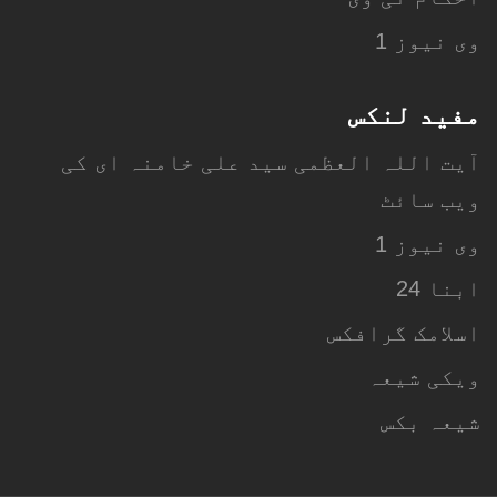
وی نیوز 1
مفید لنکس
آیت اللہ العظمی سید علی خامنہ ای کی
ویب سائٹ
وی نیوز 1
ابنا 24
اسلامک گرافکس
ویکی شیعہ
شیعہ بکس